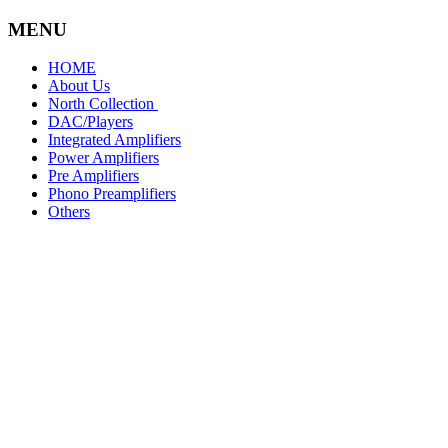
コ
ナ
MENU
ン
ビ
HOME
テ
ゲ
About Us
ン
ー
North Collection
ツ
シ
DAC/Players
へ
ョ
Integrated Amplifiers
ス
ン
Power Amplifiers
キ
に
Pre Amplifiers
Phono Preamplifiers
ッ
移
Others
プ
動