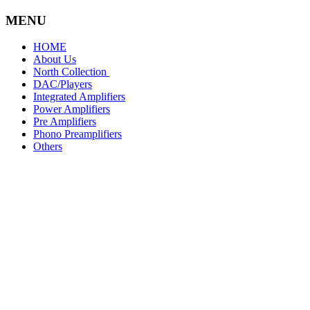
コ
ナ
MENU
ン
ビ
HOME
テ
ゲ
About Us
ン
ー
North Collection
ツ
シ
DAC/Players
へ
ョ
Integrated Amplifiers
ス
ン
Power Amplifiers
キ
に
Pre Amplifiers
Phono Preamplifiers
ッ
移
Others
プ
動